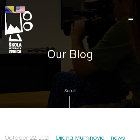
Our Blog
Scroll
October 22, 2021
Dijana Muminović
news