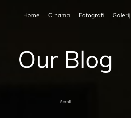
Home
O nama
Fotografi
Galeri
Škola
Fotografi
Fotografije
Restauratori
Dijana
Our Blog
Muminović
Scroll