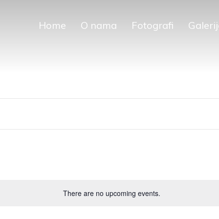
Home
O nama
Fotografi
Galeri
Škola
Fotografi
Fotografije
Restauratori
Dijana
Muminović
There are no upcoming events.