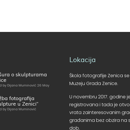
Lokacija
šura o skulpturama
Škola fotografije Zenica se
ice
Muzeju Grada Zenice.
d by Dijana Muminović 26 May
U novembru 2017. godine j
žba fotografija
ulpture u Zenici”
registrovana i tada je otvor
d by Dijana Muminović
vrata zainteresovanim gr
građanima bez obzira na 
dob.