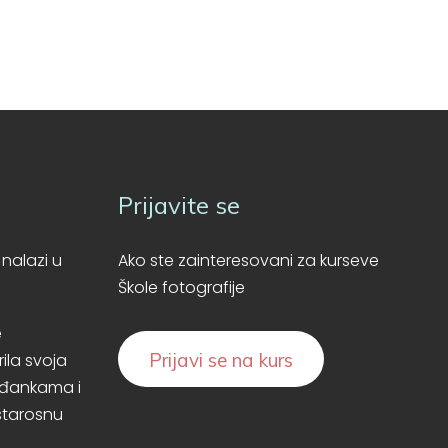
Prijavite se
 nalazi u
Ako ste zainteresovani za kurseve
Škole fotografije
e
Prijavi se na kurs
ila svoja
ađankama i
starosnu