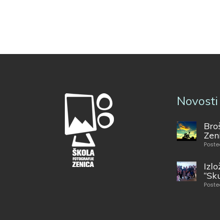
Novosti
Bro
Zen
Poste
Izlo
“Sk
Poste