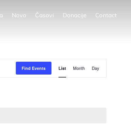
ja
Novo
Časovi
Donacije
Contact
Event
Find Events
List
Month
Day
Views
Navigation